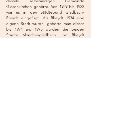
damals selbständigen Gemeinde
Giesenkirchen gehörte. Von 1929 bis 1933
war es in den Städtebund Gladbach-
Rheydt eingefügt. Als Rheydt 1934 eine
eigene Stadt wurde, gehörte man dieser
bis 1974 an. 1975 wurden die beiden
Städte Mönchengladbach und Rheydt
wieder zusammengeführt, seither ist
Schelsen Teil der Großstadt
Mönchengladbach.
In allen Zeiten war und ist ein "Wir"-Geist
in diesem Stadtteil spürbar. Ein Beispiel:
Als vor einigen Jahren die Erweiterung des
Kindergartens um eine dritte Stufe
erforderlich wurde, dafür aber kein Geld
vorhanden war, wurde die Durchführung
und Realisierung nur dadurch möglich, weil
viele am Ort ansässigen Vereine, Gruppen
und Einzelpersonen spontan Hilfe jeglicher
Art gewährten. Um diesen Geist wird
Schelsen in der Region beneidet und nicht
zuletzt deswegen als Wohnort von vielen